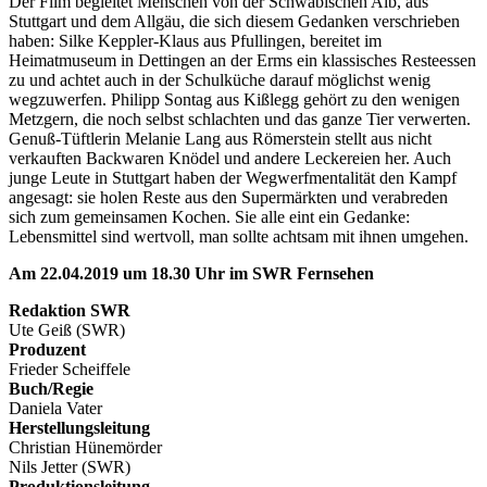
Der Film begleitet Menschen von der Schwäbischen Alb, aus
Stuttgart und dem Allgäu, die sich diesem Gedanken verschrieben
haben: Silke Keppler-Klaus aus Pfullingen, bereitet im
Heimatmuseum in Dettingen an der Erms ein klassisches Resteessen
zu und achtet auch in der Schulküche darauf möglichst wenig
wegzuwerfen. Philipp Sontag aus Kißlegg gehört zu den wenigen
Metzgern, die noch selbst schlachten und das ganze Tier verwerten.
Genuß-Tüftlerin Melanie Lang aus Römerstein stellt aus nicht
verkauften Backwaren Knödel und andere Leckereien her. Auch
junge Leute in Stuttgart haben der Wegwerfmentalität den Kampf
angesagt: sie holen Reste aus den Supermärkten und verabreden
sich zum gemeinsamen Kochen. Sie alle eint ein Gedanke:
Lebensmittel sind wertvoll, man sollte achtsam mit ihnen umgehen.
Am 22.04.2019 um 18.30 Uhr im SWR Fernsehen
Redaktion SWR
Ute Geiß (SWR)
Produzent
Frieder Scheiffele
Buch/Regie
Daniela Vater
Herstellungsleitung
Christian Hünemörder
Nils Jetter (SWR)
Produktionsleitung